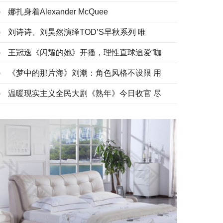
娜扎身着Alexander McQuee
刘诗诗、刘昊然演绎TOD’S早秋系列 唯
王冠逸《闪耀的她》开播，理性直球追爱“咖
《梦中的那片海》刘潮：角色风格不设限 用
温暖现实主义全民大剧《熟年》今日收官 尽