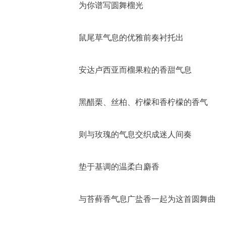
为你谱写圆舞榴光
鼠尾草气息的优雅前奏衬托出
安达卢西亚而榴果粒的香甜气息
黑醋栗、丝柏、柠檬和香柠檬的香气
则与玫瑰的气息交织成迷人间奏
垫于基调的温柔白麝香
与苔藓香气息广盐香一起为这首圆舞曲