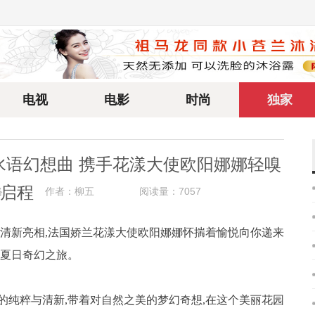
电视
电影
时尚
独家
水语幻想曲 携手花漾大使欧阳娜娜轻嗅
启程
络
作者：柳五
阅读量：7057
中清新亮相,法国娇兰花漾大使欧阳娜娜怀揣着愉悦向你递来
起夏日奇幻之旅。
粹与清新,带着对自然之美的梦幻奇想,在这个美丽花园