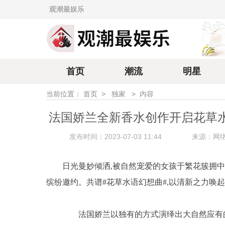
观潮最娱乐
首页
潮流
明星
当前位置：
首页
>
独家
>
内容
法国娇兰全新香水创作开启花草
发布时间：2023-07-03 11:44
来源：网
日光曼妙倾洒,被自然宠爱的女孩于繁花簇拥
缤纷邀约。共谱#花草水语幻想曲#,以清新之力唤
法国娇兰以独有的方式演绎出大自然应有的纯