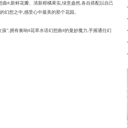
想曲#;新鲜花瓣、清新柑橘果实,绿意盎然,各自搭配以自己
的幻想之中,感受心中最美的那个花园。
”,拥有奏响#花草水语幻想曲#的曼妙魔力,手握通往幻