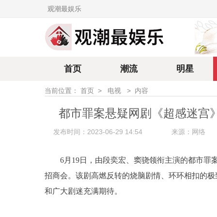
观潮最娱乐
首页
潮流
明星
当前位置：
首页
>
电视
>
内容
都市罪案悬疑网剧《超感迷宫
发布时间：2023-06-29 14:54
来源：网络
6月19日，由段奕宏、窦骁领衔主演的都市罪
招商会。该剧高燃反转的烧脑剧情、环环相扣的极
和广大剧迷充满期待。