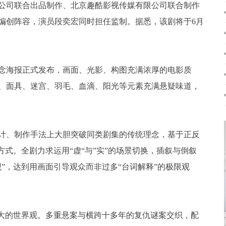
公司联合出品制作、北京趣酷影视传媒有限公司联合制作
编创阵容，演员段奕宏同时担任监制。据悉，该剧将于6月
概念海报正式发布，画面、光影、构图充满浓厚的电影质
、面具、迷宫、羽毛、血滴、阳光等元素充满悬疑味道，
计、制作手法上大胆突破同类剧集的传统理念，基于正反
方式。全剧力求运用“虚“与”实”的场景切换，插叙与倒叙
”，达到用画面引导观众而非过多“台词解释”的极限观
宏大的世界观。多重悬案与横跨十多年的复仇谜案交织，配