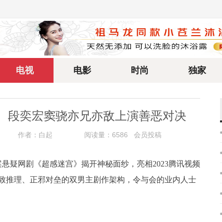
电视
电影
时尚
独家
》 段奕宏窦骁亦兄亦敌上演善恶对决
作者：白起
阅读量：6586 会员投稿
案悬疑网剧《超感迷宫》揭开神秘面纱，亮相2023腾讯视频
致推理、正邪对垒的双男主剧作架构，令与会的业内人士