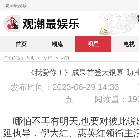
观潮最娱乐
首页
潮流
明星
电视
当前位置：
首页
>
明星
>
内容
《我爱你！》成果首登大银幕 助
发布时间：2023-06-29 14:36
五
阅读量：19
哪怕不再有明天,也要对彼此说
延执导，倪大红、惠英红领衔主