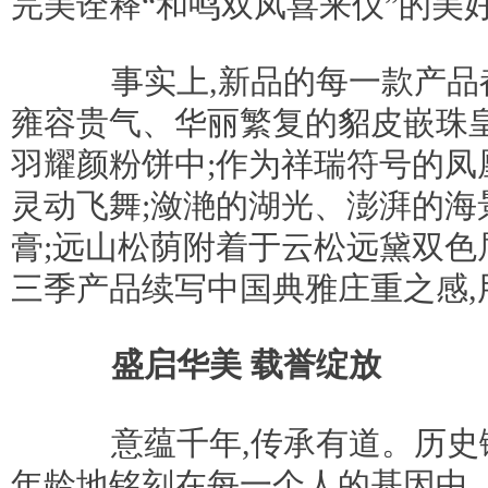
完美诠释“和鸣双凤喜来仪”的美
事实上,新品的每一款产品
雍容贵气、华丽繁复的貂皮嵌珠
羽耀颜粉饼中;作为祥瑞符号的凤
灵动飞舞;潋滟的湖光、澎湃的海
膏;远山松荫附着于云松远黛双色
三季产品续写中国典雅庄重之感,
盛启华美 载誉绽放
意蕴千年,传承有道。历史
年龄地铭刻在每一个人的基因中