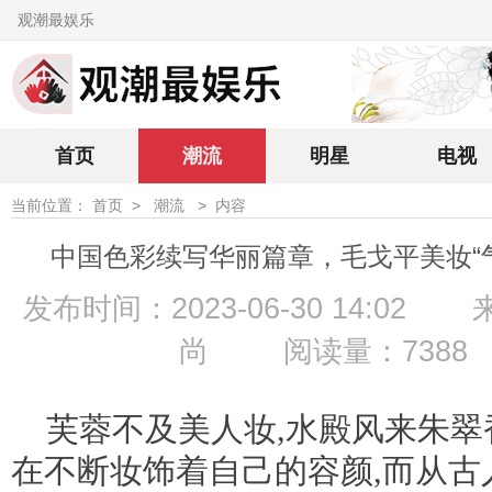
观潮最娱乐
首页
潮流
明星
电视
当前位置：
首页
>
潮流
>
内容
中国色彩续写华丽篇章，毛戈平美妆“
发布时间：2023-06-30 14:02
尚
阅读量：7388
芙蓉不及美人妆,水殿风来朱翠
在不断妆饰着自己的容颜,而从古