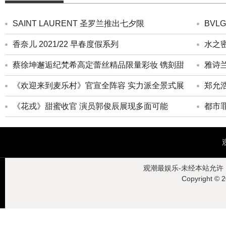
SAINT LAURENT 圣罗兰推出七夕限
BVLG
香奈儿 2021/22 早春度假系列
水之
蔡徐坤邂逅纪梵希高定蕾丝精品限量彩妆 镌刻甜
雅诗
《欢迎来到麦乐村》官宣全阵容 实力派全景式展
郑允
《花戎》甜蜜收官 演员郭俊辰展现多面可能
都市
观潮最娱乐-未经本站允许，禁
Copyright ©